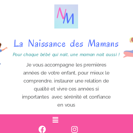
P
a
s
s
La Naissance des Mamans
e
r
Pour chaque bébé qui nait, une maman nait aussi !
a
Je vous accompagne les premières
années de votre enfant, pour mieux le
u
comprendre, instaurer une relation de
c
qualité et vivre ces années si
o
importantes avec sérénité et confiance
n
en vous
t
e
n