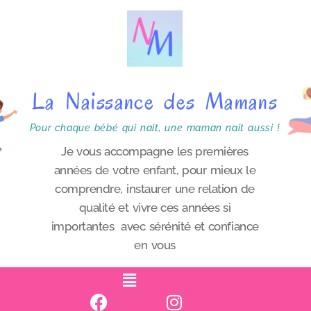
P
a
s
s
La Naissance des Mamans
e
r
Pour chaque bébé qui nait, une maman nait aussi !
a
Je vous accompagne les premières
années de votre enfant, pour mieux le
u
comprendre, instaurer une relation de
c
qualité et vivre ces années si
o
importantes avec sérénité et confiance
n
en vous
t
e
n