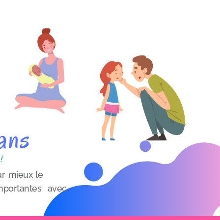
ans
!
r mieux le
 importantes avec