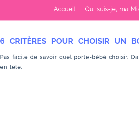
u
Accueil
Qui suis-je, ma Mi
6 CRITÈRES POUR CHOISIR UN B
Pas facile de savoir quel porte-bébé choisir. D
en tête.