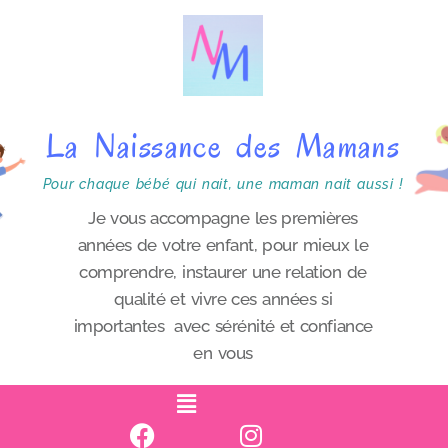
P
a
s
s
La Naissance des Mamans
e
r
Pour chaque bébé qui nait, une maman nait aussi !
a
Je vous accompagne les premières
années de votre enfant, pour mieux le
u
comprendre, instaurer une relation de
c
qualité et vivre ces années si
o
importantes avec sérénité et confiance
n
en vous
t
e
n