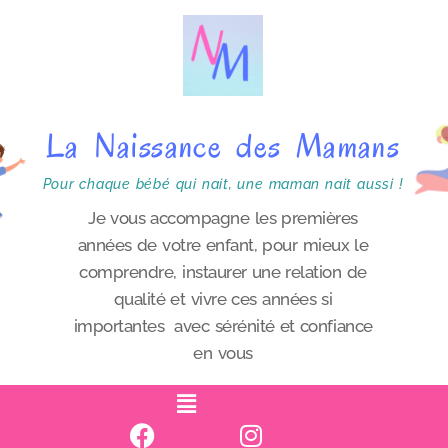
P
a
s
s
La Naissance des Mamans
e
r
Pour chaque bébé qui nait, une maman nait aussi !
a
Je vous accompagne les premières
années de votre enfant, pour mieux le
u
comprendre, instaurer une relation de
c
qualité et vivre ces années si
o
importantes avec sérénité et confiance
n
en vous
t
e
n