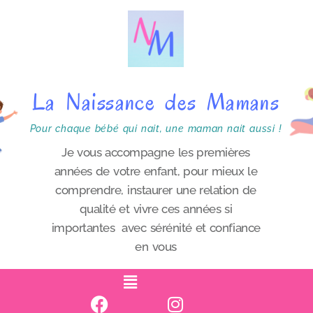
P
a
s
s
La Naissance des Mamans
e
r
Pour chaque bébé qui nait, une maman nait aussi !
a
Je vous accompagne les premières
années de votre enfant, pour mieux le
u
comprendre, instaurer une relation de
c
qualité et vivre ces années si
o
importantes avec sérénité et confiance
n
en vous
t
e
n