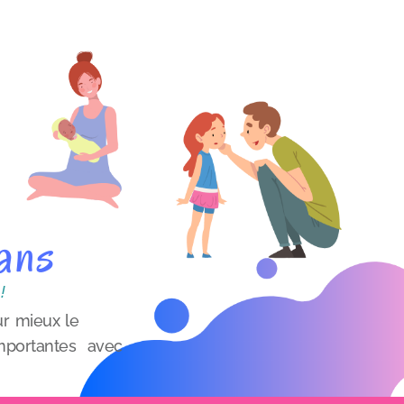
ans
!
r mieux le
 importantes avec