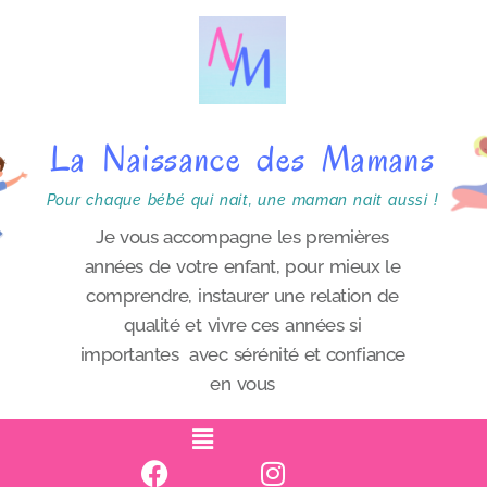
P
a
s
s
La Naissance des Mamans
e
r
Pour chaque bébé qui nait, une maman nait aussi !
a
Je vous accompagne les premières
années de votre enfant, pour mieux le
u
comprendre, instaurer une relation de
c
qualité et vivre ces années si
o
importantes avec sérénité et confiance
n
en vous
t
e
n