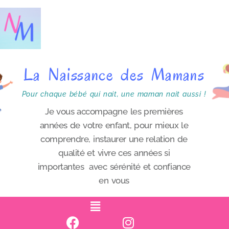
P
a
s
s
La Naissance des Mamans
e
r
Pour chaque bébé qui nait, une maman nait aussi !
a
Je vous accompagne les premières
années de votre enfant, pour mieux le
u
comprendre, instaurer une relation de
c
qualité et vivre ces années si
o
importantes avec sérénité et confiance
n
en vous
t
e
n