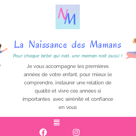
P
a
s
s
La Naissance des Mamans
e
r
Pour chaque bébé qui nait, une maman nait aussi !
a
Je vous accompagne les premières
années de votre enfant, pour mieux le
u
comprendre, instaurer une relation de
c
qualité et vivre ces années si
o
importantes avec sérénité et confiance
n
en vous
t
e
n