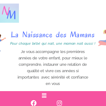
P
a
s
s
La Naissance des Mamans
e
r
Pour chaque bébé qui nait, une maman nait aussi !
a
Je vous accompagne les premières
années de votre enfant, pour mieux le
u
comprendre, instaurer une relation de
c
qualité et vivre ces années si
o
importantes avec sérénité et confiance
n
en vous
t
e
n