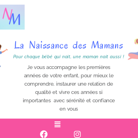
P
a
s
s
La Naissance des Mamans
e
r
Pour chaque bébé qui nait, une maman nait aussi !
a
Je vous accompagne les premières
années de votre enfant, pour mieux le
u
comprendre, instaurer une relation de
c
qualité et vivre ces années si
o
importantes avec sérénité et confiance
n
en vous
t
e
n