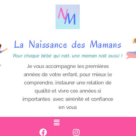
P
a
s
s
La Naissance des Mamans
e
r
Pour chaque bébé qui nait, une maman nait aussi !
a
Je vous accompagne les premières
années de votre enfant, pour mieux le
u
comprendre, instaurer une relation de
c
qualité et vivre ces années si
o
importantes avec sérénité et confiance
n
en vous
t
e
n