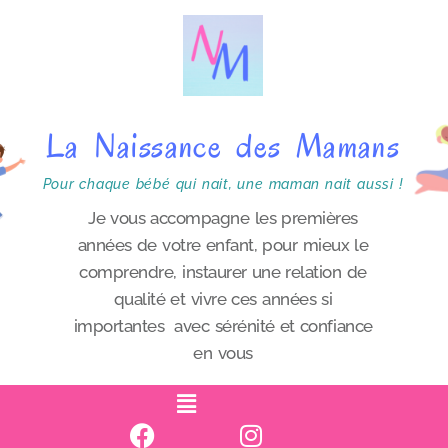
P
a
s
s
La Naissance des Mamans
e
r
Pour chaque bébé qui nait, une maman nait aussi !
a
Je vous accompagne les premières
années de votre enfant, pour mieux le
u
comprendre, instaurer une relation de
c
qualité et vivre ces années si
o
importantes avec sérénité et confiance
n
en vous
t
e
n