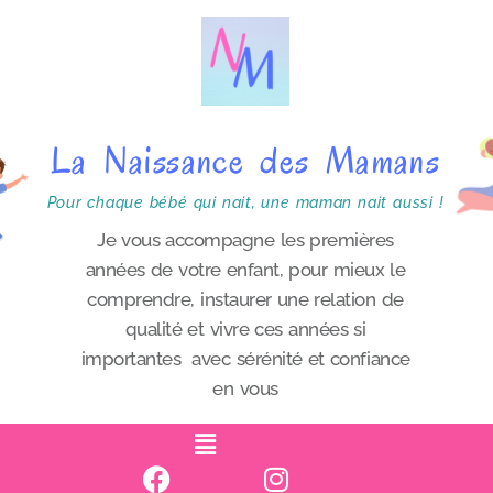
P
a
s
s
La Naissance des Mamans
e
r
Pour chaque bébé qui nait, une maman nait aussi !
a
Je vous accompagne les premières
années de votre enfant, pour mieux le
u
comprendre, instaurer une relation de
c
qualité et vivre ces années si
o
importantes avec sérénité et confiance
n
en vous
t
e
n