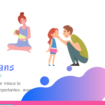
ans
!
r mieux le
 importantes avec