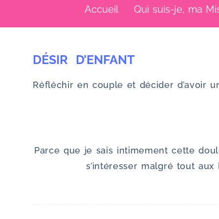
Accueil
Qui suis-je, ma Mi
u
DÉSIR D’ENFANT
Réfléchir en couple et décider d’avoir u
Parce que je sais intimement cette dou
s’intéresser malgré tout aux