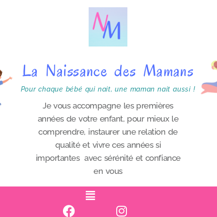
P
a
s
s
La Naissance des Mamans
e
r
Pour chaque bébé qui nait, une maman nait aussi !
a
Je vous accompagne les premières
années de votre enfant, pour mieux le
u
comprendre, instaurer une relation de
c
qualité et vivre ces années si
o
importantes avec sérénité et confiance
n
en vous
t
e
n