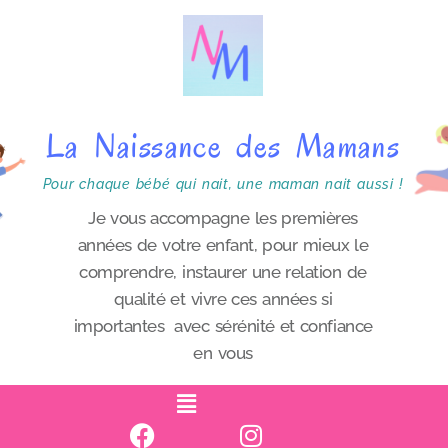
P
a
s
s
La Naissance des Mamans
e
r
Pour chaque bébé qui nait, une maman nait aussi !
a
Je vous accompagne les premières
années de votre enfant, pour mieux le
u
comprendre, instaurer une relation de
c
qualité et vivre ces années si
o
importantes avec sérénité et confiance
n
en vous
t
e
n