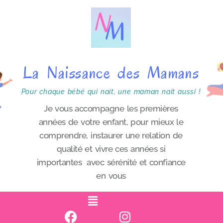
P
a
s
s
La Naissance des Mamans
e
r
Pour chaque bébé qui nait, une maman nait aussi !
a
Je vous accompagne les premières
années de votre enfant, pour mieux le
u
comprendre, instaurer une relation de
c
qualité et vivre ces années si
o
importantes avec sérénité et confiance
n
en vous
t
e
n