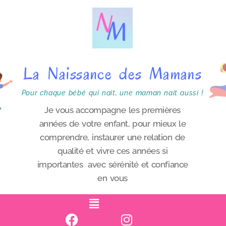
P
a
s
s
La Naissance des Mamans
e
r
Pour chaque bébé qui nait, une maman nait aussi !
a
Je vous accompagne les premières
années de votre enfant, pour mieux le
u
comprendre, instaurer une relation de
c
qualité et vivre ces années si
o
importantes avec sérénité et confiance
n
en vous
t
e
n