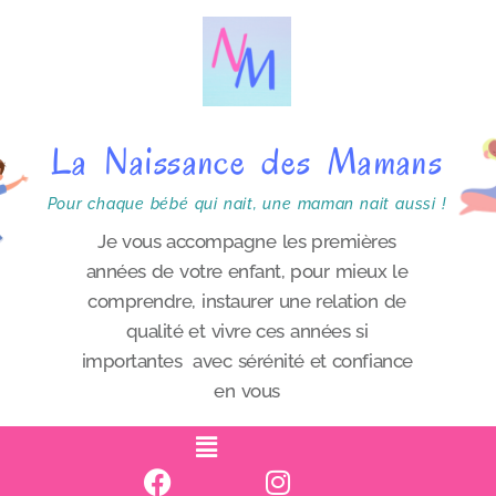
P
a
s
s
La Naissance des Mamans
e
r
Pour chaque bébé qui nait, une maman nait aussi !
a
Je vous accompagne les premières
années de votre enfant, pour mieux le
u
comprendre, instaurer une relation de
c
qualité et vivre ces années si
o
importantes avec sérénité et confiance
n
en vous
t
e
n